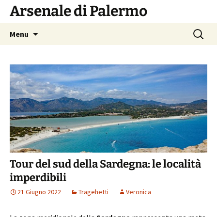
Vai
Arsenale di Palermo
al
contenuto
Ricerca
Menu
per:
Tour del sud della Sardegna: le località
imperdibili
21 Giugno 2022
Tragehetti
Veronica