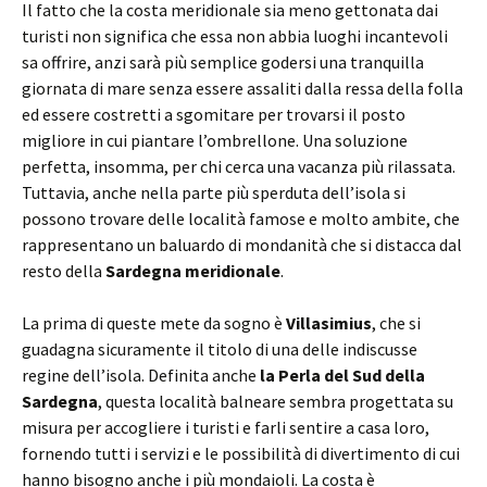
Il fatto che la costa meridionale sia meno gettonata dai
turisti non significa che essa non abbia luoghi incantevoli
sa offrire, anzi sarà più semplice godersi una tranquilla
giornata di mare senza essere assaliti dalla ressa della folla
ed essere costretti a sgomitare per trovarsi il posto
migliore in cui piantare l’ombrellone. Una soluzione
perfetta, insomma, per chi cerca una vacanza più rilassata.
Tuttavia, anche nella parte più sperduta dell’isola si
possono trovare delle località famose e molto ambite, che
rappresentano un baluardo di mondanità che si distacca dal
resto della
Sardegna meridionale
.
La prima di queste mete da sogno è
Villasimius
, che si
guadagna sicuramente il titolo di una delle indiscusse
regine dell’isola. Definita anche
la Perla del Sud della
Sardegna
, questa località balneare sembra progettata su
misura per accogliere i turisti e farli sentire a casa loro,
fornendo tutti i servizi e le possibilità di divertimento di cui
hanno bisogno anche i più mondaioli. La costa è