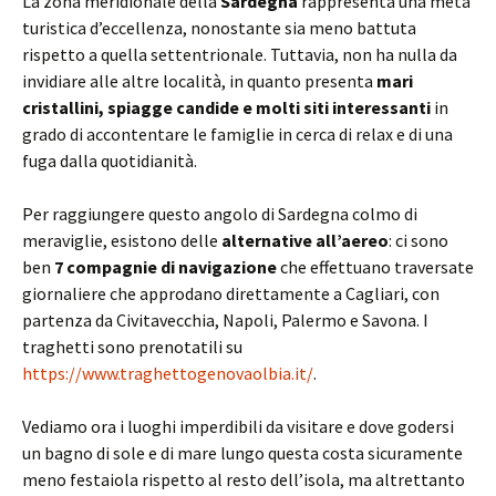
La zona meridionale della
Sardegna
rappresenta una meta
turistica d’eccellenza, nonostante sia meno battuta
rispetto a quella settentrionale. Tuttavia, non ha nulla da
invidiare alle altre località, in quanto presenta
mari
cristallini, spiagge candide e molti siti interessanti
in
grado di accontentare le famiglie in cerca di relax e di una
fuga dalla quotidianità.
Per raggiungere questo angolo di Sardegna colmo di
meraviglie, esistono delle
alternative all’aereo
: ci sono
ben
7 compagnie di navigazione
che effettuano traversate
giornaliere che approdano direttamente a Cagliari, con
partenza da Civitavecchia, Napoli, Palermo e Savona. I
traghetti sono prenotatili su
https://www.traghettogenovaolbia.it/
.
Vediamo ora i luoghi imperdibili da visitare e dove godersi
un bagno di sole e di mare lungo questa costa sicuramente
meno festaiola rispetto al resto dell’isola, ma altrettanto